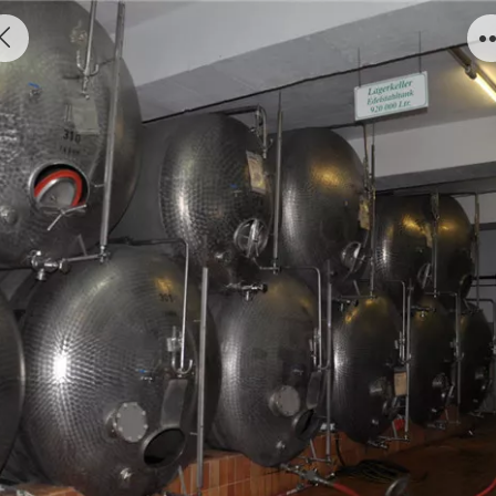
酿造发酵罐