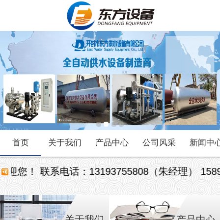
首页
关于我们
产品中心
公司风采
新闻中
 联系电话：13193755808（朱经理） 158903
关于我们
产品中心