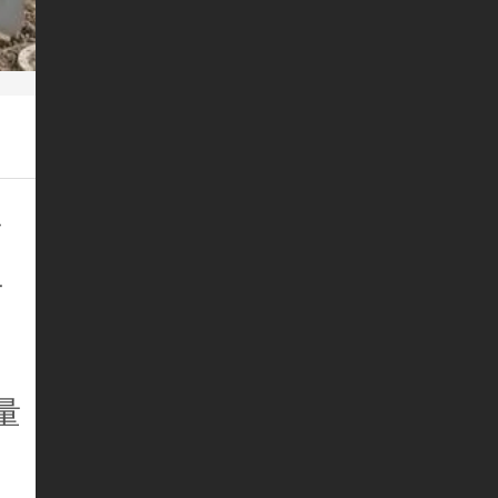
质
对
量